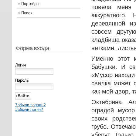
Партнёры
повела меня 
Поиск
аккуратного.
деревянной и
совсем другу
кладбища оказ
ветками, листь
Форма входа
Именно этот 
Логин
бабушки. И св
«Мусор находит
Пароль
свалка может с
как мой двор, 
Октябрина Ал
Забыли пароль?
оградой мусо
Забыли логин?
своих родств
грубо. Отвечаю
уберут. Только