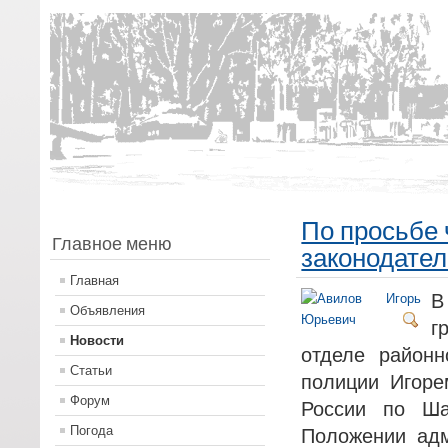
По просьбе 
Главное меню
законодате
Главная
В
Объявления
г
Новости
отделе район
Статьи
полиции Игор
Форум
России по Ша
Погода
Положении адм