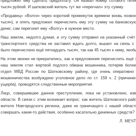
предложил ему сделать предоплату. Он назвал номер сотового теле
тысяч рублей. И шатковский житель тут же «перегнал» эту сумму.
«Продавец» «Волги» через короткий промежуток времени вновь позвон
тысяч), и опять предложил перечислить ему эту сумму на банковскую
денег, сам перегонит ему «Волгу» в нужное место.
Наш земляк, недолго думая, и эту сумму отправил на указанный счёт
транспортного средства не заставил ждать долго, вышел на связь 
было перечислено ещё пятнадцать тысяч, так как 45 тысяч к нему, якобы
На этом звонки не прекратились, как и предложения перечислить ещё 
наш земляк стал жертвой подлого обмана мошенника, потеряв более
отдел МВД России по Шатковскому району, где очень оперативно 
мошенничества возбуждено уголовное дело по ст. 159 ч. 2 (причине
ущерба), проводятся следственные мероприятия.
Лицо, совершившее данное преступление, пока не установлено, изв
области. В связи с этим возникает вопрос: как житель Шатковского ра
жителя Новгородского региона, даже не граничащего с нашей облас
совершать какие-то действия, особенно касательно денежных средств?
Л. МЕЧТ