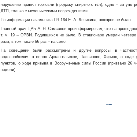
нарушение правил торговли (продажу спиртного н/л), одно – за упот
ДТП, только с механическими повреждениями.
По информации начальника ПЧ-164 Е. А. Лепихина, пожаров не было.
Главный врач ЦРБ А. Н. Самсонов проинформировал, что на прошедшей
т. ч. 19 – ОРВИ. Родившихся не было. В стационаре умерли четвер
раза, в том числе 66 раз – на село.
На совещании были рассмотрены и другие вопросы, в частност
водоснабжения в селах Архангельское, Пасьяново, Хирино, о ходе 
пунктов, о ходе призыва в Вооружённые силы России (призвано 26 ч
недели).