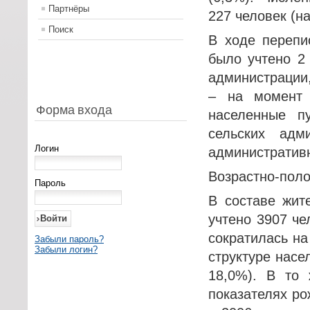
Партнёры
227 человек (на
Поиск
В ходе перепи
было учтено 2 
администрации,
– на момент
Форма входа
населенные п
сельских ад
Логин
административ
Возрастно-поло
Пароль
В составе жит
учтено 3907 че
сократилась на
Забыли пароль?
Забыли логин?
структуре насе
18,0%). В то
показателях ро