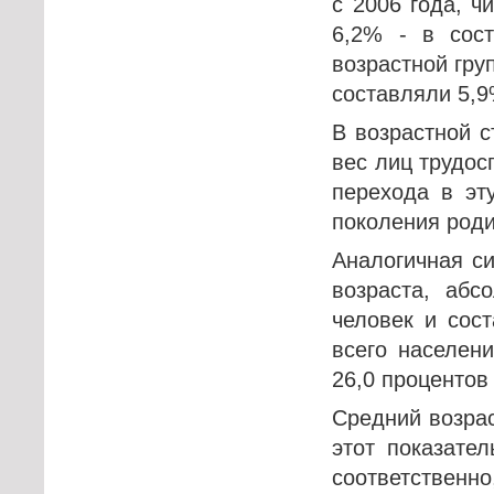
с 2006 года, ч
6,2% - в сост
возрастной гру
составляли 5,9
В возрастной с
вес лиц трудосп
перехода в эт
поколения роди
Аналогичная си
возраста, абс
человек и сос
всего населен
26,0 процентов
Средний возрас
этот показате
соответственн