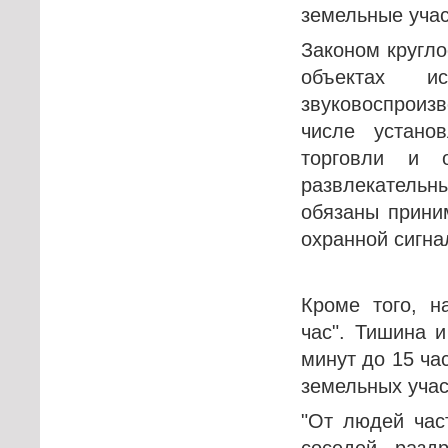
земельные учас
Законом кругл
объектах и
звуковоспроиз
числе устано
торговли и о
развлекатель
обязаны прини
охранной сигна
Кроме того, н
час". Тишина 
минут до 15 ча
земельных учас
"От людей час
соседей, разд