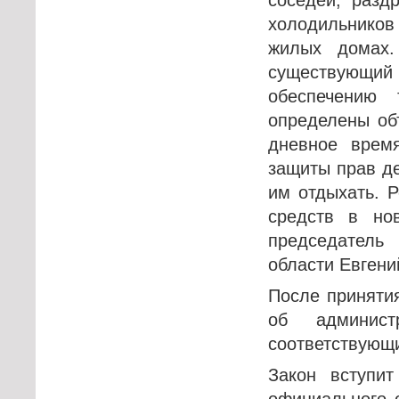
холодильнико
жилых домах.
существующий
обеспечению
определены об
дневное врем
защиты прав д
им отдыхать. 
средств в но
председатель
области Евгени
После принятия
об админист
соответствующ
Закон вступи
официального 