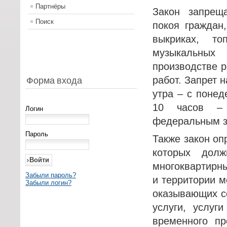
Партнёры
Закон запрещ
Поиск
покоя граждан
выкриках, то
музыкальных 
производстве р
работ. Запрет 
Форма входа
утра – с понед
10 часов – 
Логин
федеральным з
Пароль
Также закон о
которых дол
многоквартирн
Забыли пароль?
и территории м
Забыли логин?
оказывающих с
услуги, услу
временного п