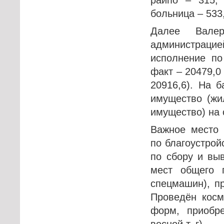
больница – 533
Далее Валер
администрац
исполнение по
факт – 20479,0 
20916,6). На 
имущество (жи
имущество) на 
Важное место 
по благоустрой
по сбору и вы
мест общего 
спецмашин), п
Проведён косм
форм, приобре
весной т. г).