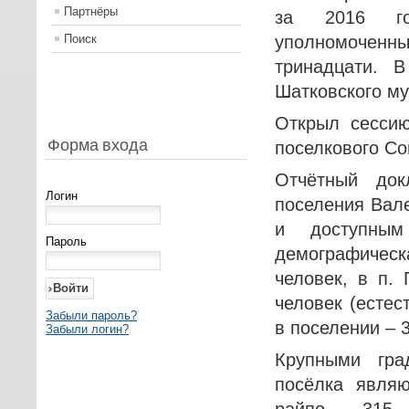
Партнёры
за 2016 го
Поиск
уполномоченных
тринадцати. 
Шатковского му
Открыл сессию
Форма входа
поселкового Со
Отчётный док
Логин
поселения Вал
и доступны
Пароль
демографичес
человек, в п.
человек (естес
Забыли пароль?
в поселении – 
Забыли логин?
Крупными гра
посёлка являю
райпо – 315,