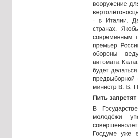
вооружение для
вертолётоносцы
- в Италии. Д
странах. Якоб
современным т
премьер Росси
обороны вед
автомата Калаш
будет делаться
предвыборной 
министр В. В. 
Пить запретят 
В Государств
молодёжи уп
совершеннолети
Госдуме уже е