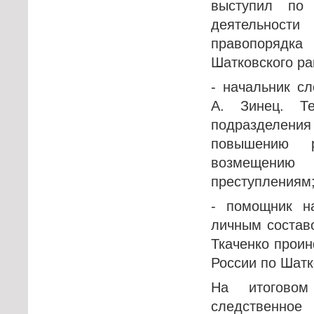
выступил по 
деятельност
правопорядк
Шатковского ра
- начальник с
А. Зинец. Т
подразделения
повышению р
возмещению 
преступлениям
- помощник н
личным состав
Ткаченко прои
России по Шатк
На итоговом
следственное