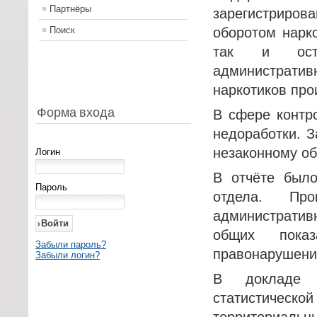
Партнёры
зарегистрирова
Поиск
оборотом нарко
так и оста
административ
наркотиков про
Форма входа
В сфере контр
недоработки. З
незаконному об
Логин
В отчёте было
Пароль
отдела. Про
административн
общих показ
Забыли пароль?
правонарушений
Забыли логин?
В докладе п
статистиче
территориаль