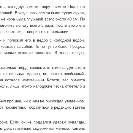
ить, как вдруг заметил нору в земле. Подошёл
длиной. Вокруг норы земля была сухая-сухая,
же нора была глубиной всего около 40 см. По
агонять лопату всего 3 раза. После этого его
 прячется», - говорил гость редакции.
й и положил его в ведро с холодной водой.
скрывает за собой. Но не тут то было. Процесс
азличные моющие средства. В конце концов,
сколько твёрд, крепок этот камень. Для этого
я от сильных ударов, но наш-то необычный,
он остался неизменным. Кстати, вес объекта
 ноль, лишь что-то наподобие песка отлетело и
ыл про неё, ни с кем не обсуждал увиденное.
от посоветовал обратиться в редакцию газеты
орит. Если он не поддался ударам кувалды,
нём действительно содержится железо. Камень