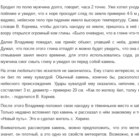
Бродил по полю мужчина долго, говорит, часа 2 точно. Уже хотел уход
поближе и увидел, что к норе проходит след по земле примерно 4-5 м 
видимо, небесное тело при падении имело высокую температуру. Сама 
словам В. Корнева, чтобы достать находку из земли, пришлось в неё з
взору открылся огромный ком глины. «Было очевидно, что в глине что-то
Далее Владимир поведал, как принёс объект, упавший с неба, домо
Думал, что после этого глина отпадёт и можно будет увидеть, что она 
отмывания занял много времени, для этого использовались сода, р
мужчина смог смыть глину и увидел он перед собой камень.
На этом любопытство искателя не закончилось. Ему стало интересно, на
он бил по нему кувалдой. Обычный камень, конечно бы, раскололс
небесного происхождения. Удары кувалдой ему оказались нипочем, 
составляет 3 кг, диаметр – примерно 20 см. «Как по железу бил, толку
всё», - поделился В. Корнев.
После этого Владимир положил свою находку в тёмненькое место и заб
Только недавно вспомнил про камень и рассказал о нём знакомому и т
«Новый путь». Это и сделал житель с. Хирино.
Внимательно рассмотрев камень, можно предположить, что это мете
значит, он плотный, а это одно из свойств метеоритов. Возможно, в 