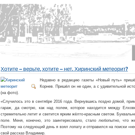
Хотите – верьте, хотите – нет. Хиринский метеорит?
Недавно в редакцию газеты «Новый путь» приш
Корнев. Пришёл он не один, а с удивительной ис
(на фото).
«Случилось это в сентябре 2016 года. Вернувшись поздно домой, прим
гараж, да смотрю, как над полем, которое находится между Елхов
стремительно летит и светится ярким жёлто-красным светом. Буквально
поле. Меня, конечно, это заинтересовало, стало любопытно, что 
Поэтому на следующий день я взял лопату и отправился на поиски «нео
свой рассказ Владимир.