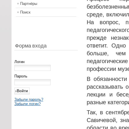
Партнёры
безболезненны
Поиск
среде, включил
На вопрос, п
педагогическо
прежде незнак
ответит. Одно
Форма входа
больше, чем
педагогически
Логин
профессии музе
Пароль
В обязанности
рассказывать о
лекции и бесе
Забыли пароль?
разные категор
Забыли логин?
Так, в сентябр
Савичевой, зн
области во вре