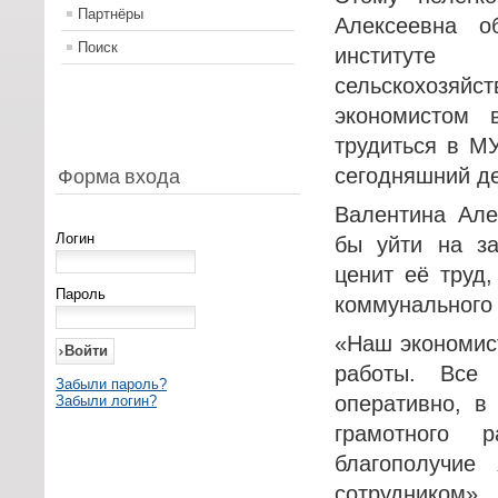
Партнёры
Алексеевна о
Поиск
институте 
сельскохозяй
экономистом 
трудиться в МУ
сегодняшний де
Форма входа
Валентина Але
Логин
бы уйти на з
ценит её труд
Пароль
коммунального 
«Наш экономис
работы. Все
Забыли пароль?
оперативно, в
Забыли логин?
грамотного 
благополучи
сотрудником»