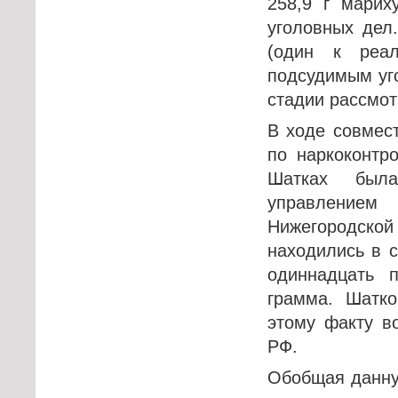
258,9 г марих
уголовных дел
(один к реа
подсудимым уго
стадии рассмот
В ходе совмес
по наркоконтр
Шатках была
управлением
Нижегородской
находились в с
одиннадцать 
грамма. Шатк
этому факту в
РФ.
Обобщая данну