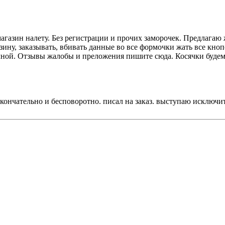
магазин налету. Без регистрации и прочих заморочек. Предлага
ину, заказывать, вбивать данные во все формочки жать все кнопо
лной. Отзывы жалобы и преложения пишите сюда. Косячки будем 
 окончательно и бесповоротно. писал на заказ. выступаю исключи