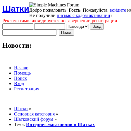
Шатки
Добро пожаловать,
Гость
. Пожалуйста,
войдите
и
Не получили
письмо с кодом активации
?
Реклама самоликвидируется по завершении регистрации.
Новости:
Начало
Помощь
Поиск
Вход
Регистрация
Шатки
»
Основная категория
»
Шатковский форум
»
Тема:
Интернет-магазинчик в Шатках