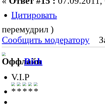
«
Ответ #15 :
07.09.2011, 
Цитировать
перемудрил )
Сообщить модератору
З
Rich
V.I.P