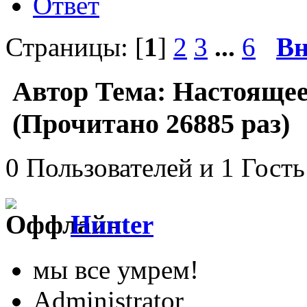
Ответ
Страницы: [
1
]
2
3
...
6
Вн
Автор
Тема: Настоящее
(Прочитано 26885 раз)
0 Пользователей и 1 Гость
Hunter
мы все умрем!
Administrator