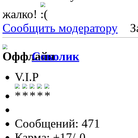
жалко!
Сообщить модератору
З
Соколик
V.I.P
Сообщений: 471
Карма: +17/-0