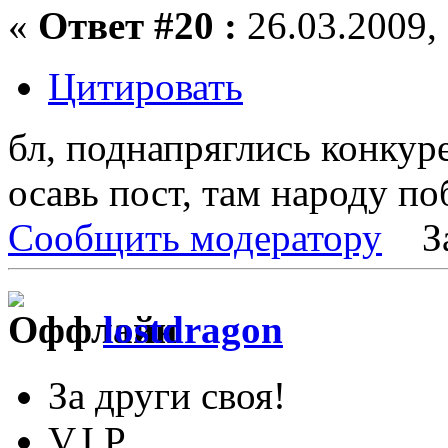
«
Ответ #20 :
26.03.2009, 
Цитировать
бл, поднапряглись конкур
осавь пост, там народу по
Сообщить модератору
З
lostdragon
За други своя!
V.I.P