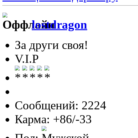
lostdragon
За други своя!
V.I.P
Сообщений: 2224
Карма: +86/-33
Пол: