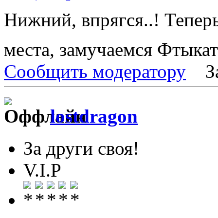
Нижний, впрягся..! Тепер
места, замучаемся Фтыка
Сообщить модератору
З
lostdragon
За други своя!
V.I.P