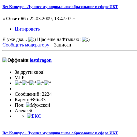
Re: Конкурс - Лучшее муниципальное образование в сфере ИКТ
«
Ответ #6 :
25.03.2009, 13:47:07 »
Цитировать
Я уже два...
Щас ещё наФтыкаю!
Сообщить модератору
Записан
lostdragon
За други своя!
V.I.P
Сообщений: 2224
Карма: +86/-33
Пол:
Алексей
Re: Конкурс - Лучшее муниципальное образование в сфере ИКТ