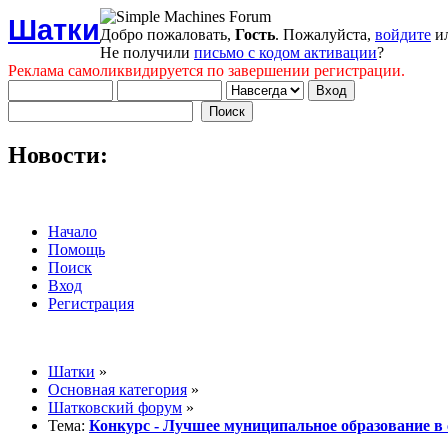
Шатки
Добро пожаловать,
Гость
. Пожалуйста,
войдите
и
Не получили
письмо с кодом активации
?
Реклама самоликвидируется по завершении регистрации.
Новости:
Начало
Помощь
Поиск
Вход
Регистрация
Шатки
»
Основная категория
»
Шатковский форум
»
Тема:
Конкурс - Лучшее муниципальное образование в