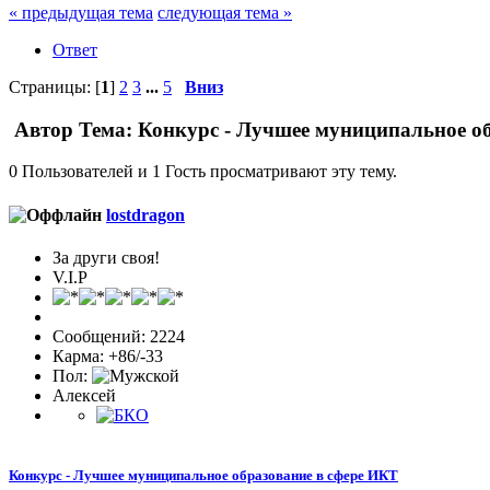
« предыдущая тема
следующая тема »
Ответ
Страницы: [
1
]
2
3
...
5
Вниз
Автор
Тема: Конкурс - Лучшее муниципальное об
0 Пользователей и 1 Гость просматривают эту тему.
lostdragon
За други своя!
V.I.P
Сообщений: 2224
Карма: +86/-33
Пол:
Алексей
Конкурс - Лучшее муниципальное образование в сфере ИКТ