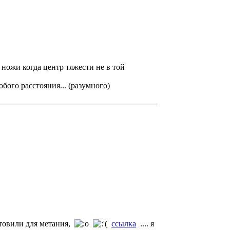
 ножи когда центр тяжести не в той
юбого расстояния... (разумного)
отовили для метания,
ссылка
.... я