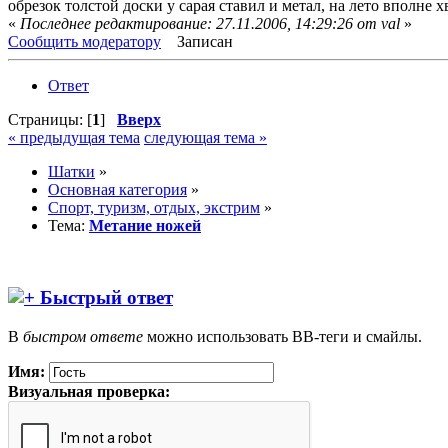
обрезок толстой доски у сарая ставил и метал, на лето вполне хв
«
Последнее редактирование: 27.11.2006, 14:29:26 от val
»
Сообщить модератору
Записан
Ответ
Страницы: [
1
]
Вверх
« предыдущая тема
следующая тема »
Шатки
»
Основная категория
»
Спорт, туризм, отдых, экстрим
»
Тема:
Метание ножей
Быстрый ответ
В
быстром ответе
можно использовать BB-теги и смайлы.
Имя:
Визуальная проверка: