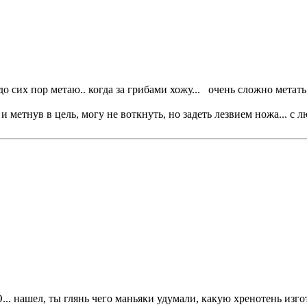
до сих пор метаю.. когда за грибами хожу... очень сложно метать
и метнув в цель, могу не воткнуть, но задеть лезвием ножа... с л
... нашел, ты глянь чего маньяки удумали, какую хренотень изг