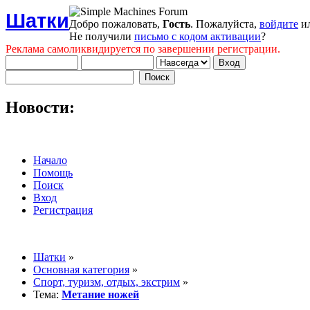
Шатки
Добро пожаловать,
Гость
. Пожалуйста,
войдите
и
Не получили
письмо с кодом активации
?
Реклама самоликвидируется по завершении регистрации.
Новости:
Начало
Помощь
Поиск
Вход
Регистрация
Шатки
»
Основная категория
»
Спорт, туризм, отдых, экстрим
»
Тема:
Метание ножей