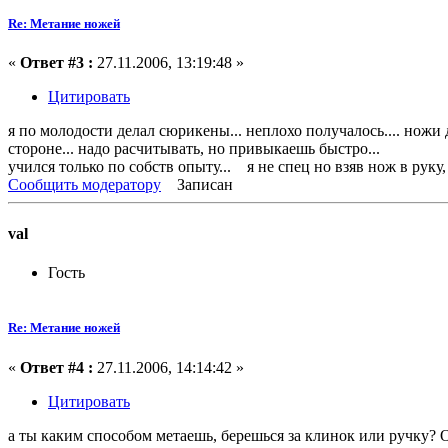
Re: Метание ножей
«
Ответ #3 :
27.11.2006, 13:19:48 »
Цитировать
я по молодости делал сюрикены... неплохо получалось.... ножи 
стороне... надо расчитывать, но привыкаешь быстро...
учился только по собств опыту... я не спец но взяв нож в руку, 
Сообщить модератору
Записан
val
Гость
Re: Метание ножей
«
Ответ #4 :
27.11.2006, 14:14:42 »
Цитировать
а ты каким способом метаешь, берешься за клинок или ручку? О