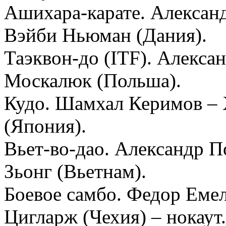
Ашихара-карате. Алексан
Вэйби Ньюман (Дания).
Таэквон-до (ITF). Алекс
Москалюк (Польша).
Кудо. Шамхал Керимов –
(Япония).
Вьет-во-дао. Александр П
Зьонг (Вьетнам).
Боевое самбо. Федор Еме
Цигларж (Чехия) – нокаут.