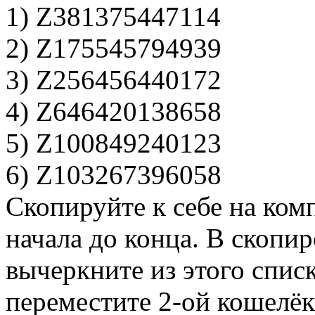
1) Z381375447114
2) Z175545794939
3) Z256456440172
4) Z646420138658
5) Z100849240123
6) Z103267396058
Скопируйте к себе на комп
начала до конца. В скопир
вычеркните из этого спис
переместите 2-ой кошелёк 