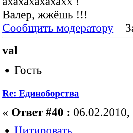
ахахахахахахх !
Валер, жжёшь !!!
Сообщить модератору
З
val
Гость
Re: Единоборства
«
Ответ #40 :
06.02.2010, 
Цитировать