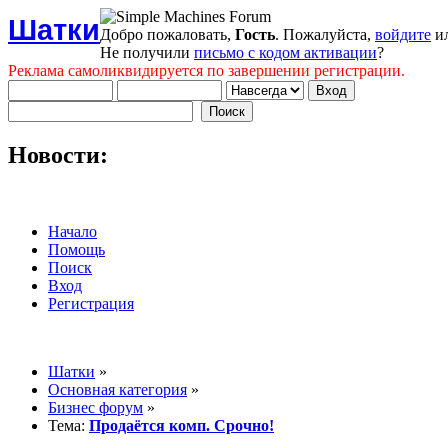
Шатки
Добро пожаловать,
Гость
. Пожалуйста,
войдите
и
Не получили
письмо с кодом активации
?
Реклама самоликвидируется по завершении регистрации.
Новости:
Начало
Помощь
Поиск
Вход
Регистрация
Шатки
»
Основная категория
»
Бизнес форум
»
Тема:
Продаётся комп. Срочно!