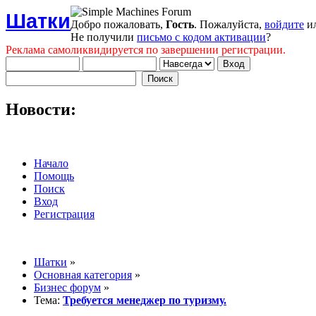
Шатки
Добро пожаловать,
Гость
. Пожалуйста,
войдите
и
Не получили
письмо с кодом активации
?
Реклама самоликвидируется по завершении регистрации.
Новости:
Начало
Помощь
Поиск
Вход
Регистрация
Шатки
»
Основная категория
»
Бизнес форум
»
Тема:
Требуется менеджер по туризму.