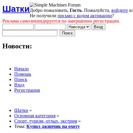
Шатки
Добро пожаловать,
Гость
. Пожалуйста,
войдите
и
Не получили
письмо с кодом активации
?
Реклама самоликвидируется по завершении регистрации.
Новости:
Начало
Помощь
Поиск
Вход
Регистрация
Шатки
»
Основная категория
»
Спорт, туризм, отдых, экстрим
»
Тема:
Купил джипчик на охоту