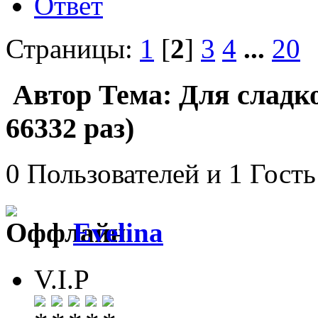
Ответ
Страницы:
1
[
2
]
3
4
...
20
Автор
Тема: Для сладк
66332 раз)
0 Пользователей и 1 Гость
Evelina
V.I.P