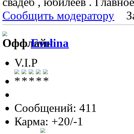
свадеб , юбилеев . Главно
Сообщить модератору
З
Evelina
V.I.P
Сообщений: 411
Карма: +20/-1