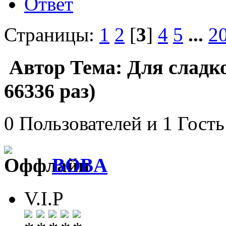
Ответ
Страницы:
1
2
[
3
]
4
5
...
2
Автор
Тема: Для сладк
66336 раз)
0 Пользователей и 1 Гость
BOBA
V.I.P