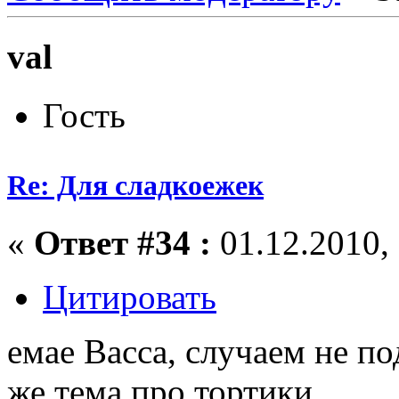
val
Гость
Re: Для сладкоежек
«
Ответ #34 :
01.12.2010, 
Цитировать
емае Васса, случаем не под
же тема про тортики