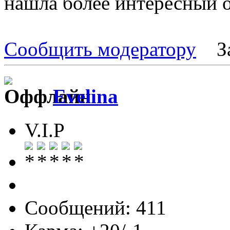
нашла более интересный о
Е=m
Сообщить модератору
З
Evelina
V.I.P
Сообщений: 411