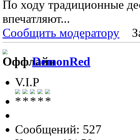
По ходу традиционные де
впечатляют...
Сообщить модератору
З
DemonRed
V.I.P
Сообщений: 527