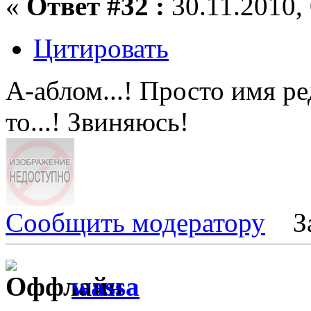
«
Ответ #32 :
30.11.2010, 
Цитировать
А-аблом...! Просто имя ред
то...! Звиняюсь!
Сообщить модератору
З
wassa