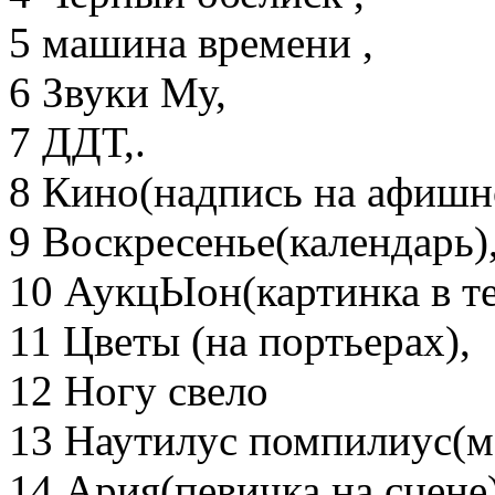
5 машина времени ,
6 Звуки Му,
7 ДДТ,.
8 Кино(надпись на афишн
9 Воскресенье(календарь)
10 АукцЫон(картинка в те
11 Цветы (на портьерах),
12 Ногу свело
13 Наутилус помпилиус(м
14 Ария(певичка на сцене