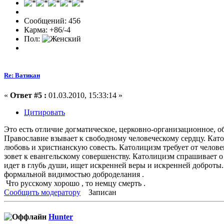
Сообщений: 456
Карма: +86/-4
Пол:
Re: Ватикан
«
Ответ #5 :
01.03.2010, 15:33:14 »
Цитировать
Это есть отличие догматическое, церковно-организационное, об
Православие взывает к свободному человеческому сердцу. Като
любовь и христианскую совесть. Католицизм требует от челов
зовет к евангельскому совершенству. Католицизм спрашивает 
идет в глубь души, ищет искренней веры и искренней доброты
формальной видимостью доброделания .
Что русскому хорошо , то немцу смерть .
Сообщить модератору
Записан
Hunter