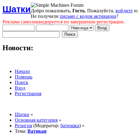
Шатки
Добро пожаловать,
Гость
. Пожалуйста,
войдите
и
Не получили
письмо с кодом активации
?
Реклама самоликвидируется по завершении регистрации.
Новости:
Начало
Помощь
Поиск
Вход
Регистрация
Шатки
»
Основная категория
»
Религия
(Модератор:
батюшка
) »
Тема:
Ватикан