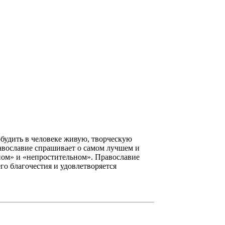
обудить в человеке живую, творческую
авославие спрашивает о самом лучшем и
ном» и «непростительном». Православие
о благочестия и удовлетворяется