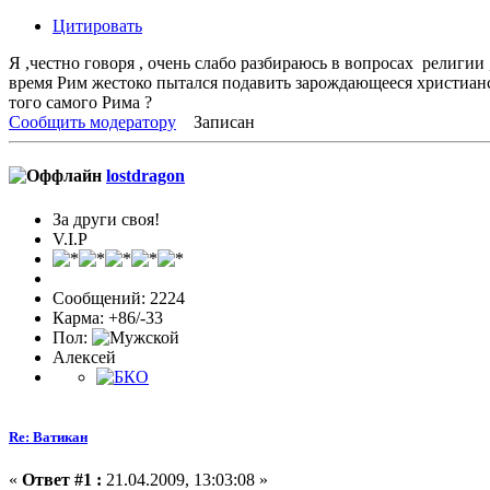
Цитировать
Я ,честно говоря , очень слабо разбираюсь в вопросах религии ,
время Рим жестоко пытался подавить зарождающееся христианств
того самого Рима ?
Сообщить модератору
Записан
lostdragon
За други своя!
V.I.P
Сообщений: 2224
Карма: +86/-33
Пол:
Алексей
Re: Ватикан
«
Ответ #1 :
21.04.2009, 13:03:08 »