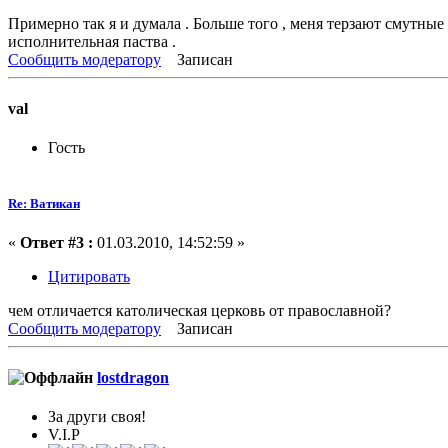
Примерно так я и думала . Больше того , меня терзают смутные 
исполнительная паства .
Сообщить модератору
Записан
val
Гость
Re: Ватикан
«
Ответ #3 :
01.03.2010, 14:52:59 »
Цитировать
чем отличается католическая церковь от православной?
Сообщить модератору
Записан
lostdragon
За други своя!
V.I.P