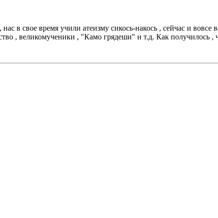
 нас в свое время учили атеизму сикось-накось , сейчас и вовсе в
о , великомученики , "Камо грядеши" и т.д. Как получилось , ч