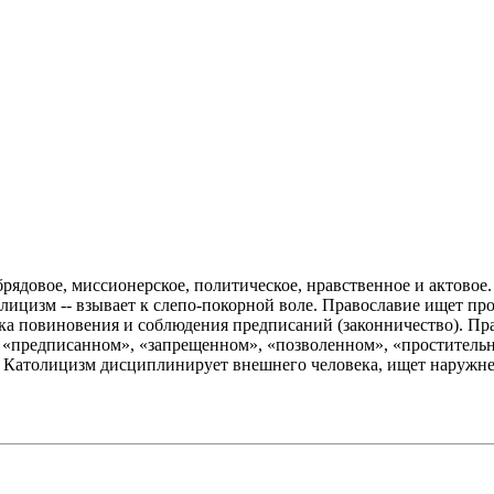
рядовое, миссионерское, политическое, нравственное и актовое.
лицизм -- взывает к слепо-покорной воле. Православие ищет пр
ека повиновения и соблюдения предписаний (законничество). Пр
о «предписанном», «запрещенном», «позволенном», «проститель
. Католицизм дисциплинирует внешнего человека, ищет наружнег