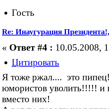
Гость
Re: Инаугурация Президента!,
«
Ответ #4 :
10.05.2008, 1
Цитировать
Я тоже ржал.... это пипец!
юмористов уволить!!!!! и
вместо них!