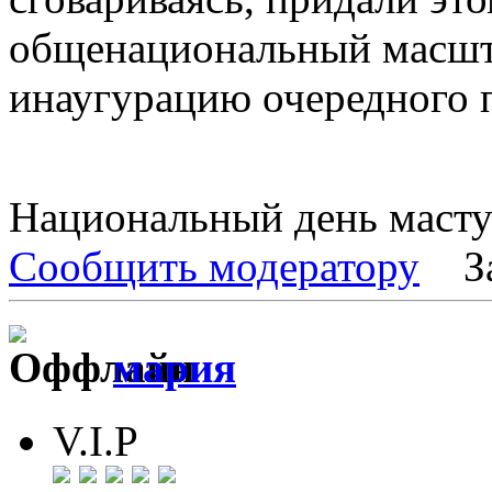
общенациональный масшт
инаугурацию очередного 
Национальный день маст
Сообщить модератору
З
мария
V.I.P