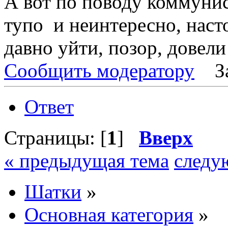
А вот по поводу коммунис
тупо и неинтересно, наст
давно уйти, позор, дове
Сообщить модератору
З
Ответ
Страницы: [
1
]
Вверх
« предыдущая тема
следу
Шатки
»
Основная категория
»