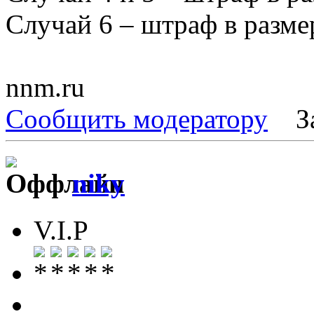
Случай 6 – штраф в разме
nnm.ru
Сообщить модератору
З
niky
V.I.P