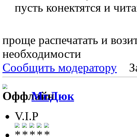
пусть конектятся и чита
проще распечатать и возит
необходимости
Сообщить модератору
З
Mr.Дюк
V.I.P