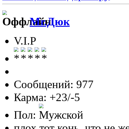
Mr.Дюк
V.I.P
Сообщений: 977
Карма: +23/-5
Пол:
плох тот конь, что не ж