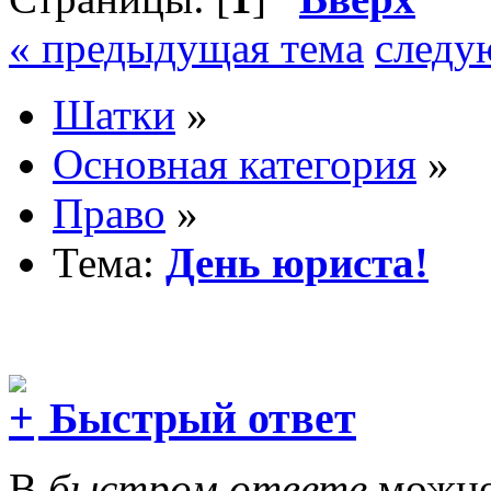
« предыдущая тема
следу
Шатки
»
Основная категория
»
Право
»
Тема:
День юриста!
Быстрый ответ
В
быстром ответе
можно 