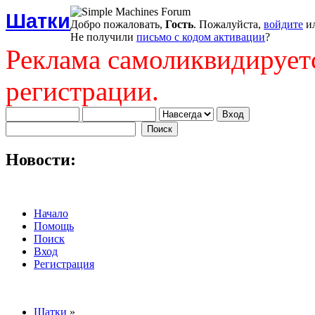
Шатки
Добро пожаловать,
Гость
. Пожалуйста,
войдите
и
Не получили
письмо с кодом активации
?
Реклама самоликвидирует
регистрации.
Новости:
Начало
Помощь
Поиск
Вход
Регистрация
Шатки
»