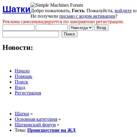
Шатки
Добро пожаловать,
Гость
. Пожалуйста,
войдите
и
Не получили
письмо с кодом активации
?
Реклама самоликвидируется по завершении регистрации.
Новости:
Начало
Помощь
Поиск
Вход
Регистрация
Шатки
»
Основная категория
»
Шатковский форум
»
Тема:
Происшествие на ЖД