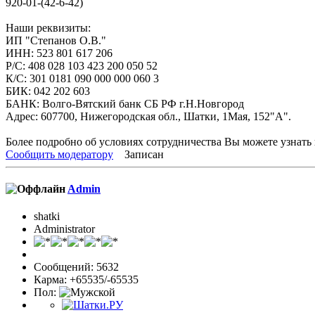
920-01-(42-6-42)
Наши реквизиты:
ИП "Степанов О.В."
ИНН: 523 801 617 206
Р/С: 408 028 103 423 200 050 52
К/С: 301 0181 090 000 000 060 3
БИК: 042 202 603
БАНК: Волго-Вятский банк СБ РФ г.Н.Новгород
Адрес: 607700, Нижегородская обл., Шатки, 1Мая, 152"A".
Более подробно об условиях сотрудничества Вы можете узнать по
Сообщить модератору
Записан
Admin
shatki
Administrator
Сообщений: 5632
Карма: +65535/-65535
Пол: