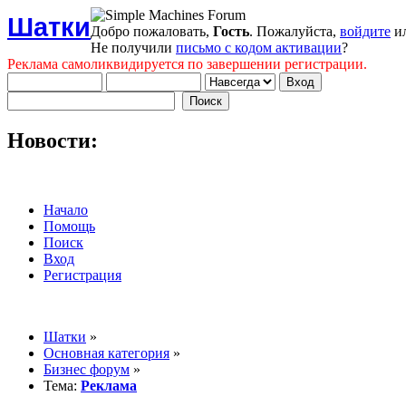
Шатки
Добро пожаловать,
Гость
. Пожалуйста,
войдите
и
Не получили
письмо с кодом активации
?
Реклама самоликвидируется по завершении регистрации.
Новости:
Начало
Помощь
Поиск
Вход
Регистрация
Шатки
»
Основная категория
»
Бизнес форум
»
Тема:
Реклама