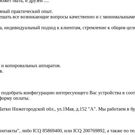
жет быть, и друзей ....
омный практический опыт.
ешать все возникающие вопросы качественно и с минимальными
а, индивидуальный подход к клиентам, стремление к общим целя
.
 и копировальных аппаратов.
в.
 подобрать конфигурацию интересующего Вас устройства в соо
форму оплаты.
атки Нижегородской обл., ул.1Мая, д.152 "А". Мы работаем в буд
онтакты", либо ICQ 85869400, или ICQ 200769892, а также по тел