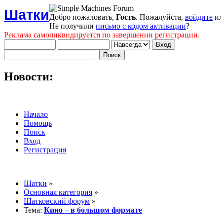
Шатки
Добро пожаловать,
Гость
. Пожалуйста,
войдите
и
Не получили
письмо с кодом активации
?
Реклама самоликвидируется по завершении регистрации.
Новости:
Начало
Помощь
Поиск
Вход
Регистрация
Шатки
»
Основная категория
»
Шатковский форум
»
Тема:
Кино – в большом формате