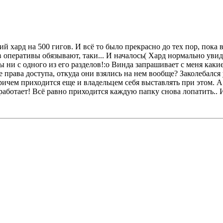
 хард на 500 гигов. И всё то было прекрасно до тех пор, пока в
 оперативы обязывают, таки... И началось( Хард нормально увид
ни с одного из его разделов!:o Винда запрашивает с меня какие 
а доступа, откуда они взялись на нем вообще? Заколебался 
Причем приходится еще и владельцем себя выставлять при этом. А
работает! Всё равно приходится каждую папку снова лопатить.. 