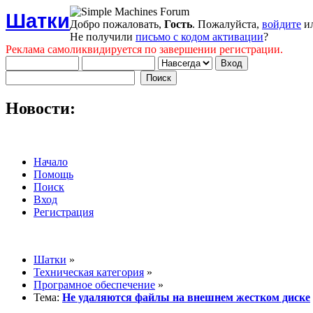
Шатки
Добро пожаловать,
Гость
. Пожалуйста,
войдите
и
Не получили
письмо с кодом активации
?
Реклама самоликвидируется по завершении регистрации.
Новости:
Начало
Помощь
Поиск
Вход
Регистрация
Шатки
»
Техническая категория
»
Програмное обеспечение
»
Тема:
Не удаляются файлы на внешнем жестком диске