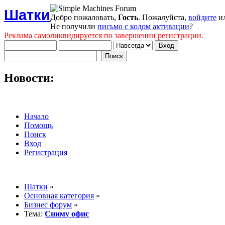
Шатки
Добро пожаловать,
Гость
. Пожалуйста,
войдите
и
Не получили
письмо с кодом активации
?
Реклама самоликвидируется по завершении регистрации.
Новости:
Начало
Помощь
Поиск
Вход
Регистрация
Шатки
»
Основная категория
»
Бизнес форум
»
Тема:
Сниму офис