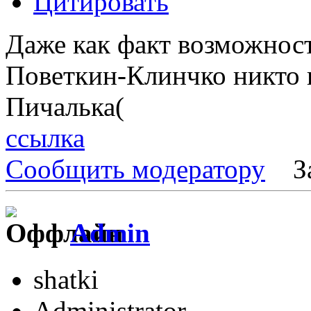
Цитировать
Даже как факт возможнос
Поветкин-Клинчко никто н
Пичалька(
ссылка
Сообщить модератору
З
Admin
shatki
Administrator