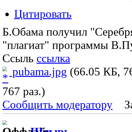
Цитировать
Б.Обама получил "Серебр
"плагиат" программы В.П
Ссыль
ссылка
pubama.jpg
(66.05 КБ, 7
767 раз.)
Сообщить модератору
З
Штырь