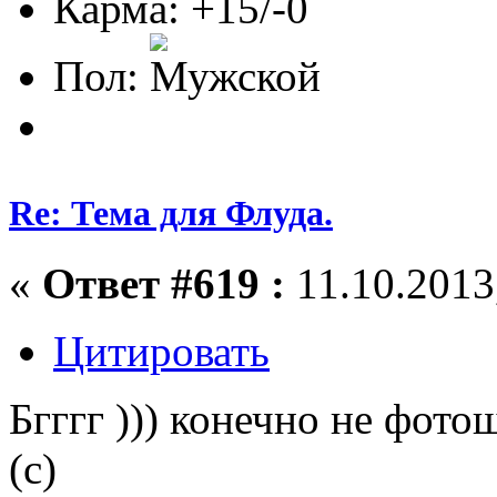
Карма: +15/-0
Пол:
Re: Тема для Флуда.
«
Ответ #619 :
11.10.2013,
Цитировать
Бгггг ))) конечно не фотош
(с)