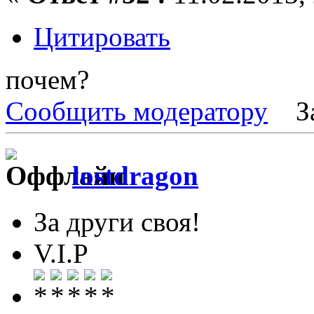
Цитировать
почем?
Сообщить модератору
З
lostdragon
За други своя!
V.I.P