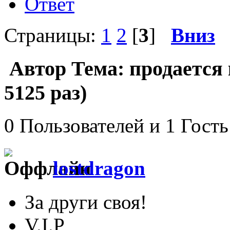
Ответ
Страницы:
1
2
[
3
]
Вниз
Автор
Тема: продается
5125 раз)
0 Пользователей и 1 Гость
lostdragon
За други своя!
V.I.P