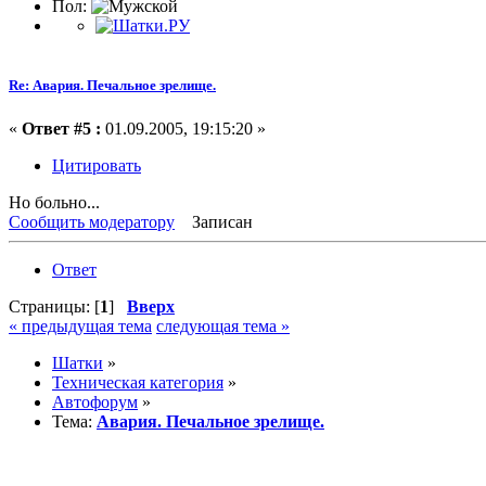
Пол:
Re: Авария. Печальное зрелище.
«
Ответ #5 :
01.09.2005, 19:15:20 »
Цитировать
Но больно...
Сообщить модератору
Записан
Ответ
Страницы: [
1
]
Вверх
« предыдущая тема
следующая тема »
Шатки
»
Техническая категория
»
Автофорум
»
Тема:
Авария. Печальное зрелище.