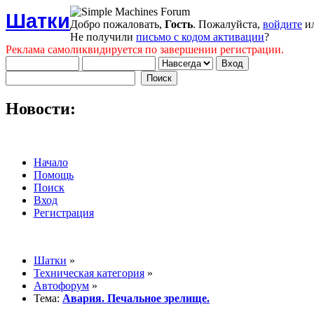
Шатки
Добро пожаловать,
Гость
. Пожалуйста,
войдите
и
Не получили
письмо с кодом активации
?
Реклама самоликвидируется по завершении регистрации.
Новости:
Начало
Помощь
Поиск
Вход
Регистрация
Шатки
»
Техническая категория
»
Автофорум
»
Тема:
Авария. Печальное зрелище.