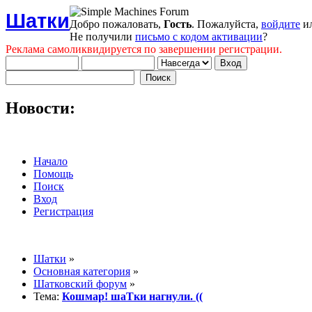
Шатки
Добро пожаловать,
Гость
. Пожалуйста,
войдите
и
Не получили
письмо с кодом активации
?
Реклама самоликвидируется по завершении регистрации.
Новости:
Начало
Помощь
Поиск
Вход
Регистрация
Шатки
»
Основная категория
»
Шатковский форум
»
Тема:
Кошмар! шаТки нагнули. ((