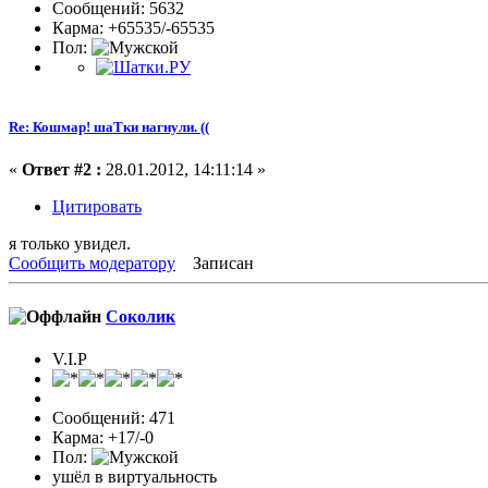
Сообщений: 5632
Карма: +65535/-65535
Пол:
Re: Кошмар! шаТки нагнули. ((
«
Ответ #2 :
28.01.2012, 14:11:14 »
Цитировать
я только увидел.
Сообщить модератору
Записан
Соколик
V.I.P
Сообщений: 471
Карма: +17/-0
Пол:
ушёл в виртуальность