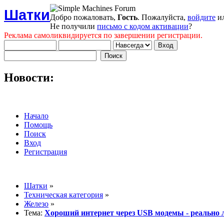
Шатки
Добро пожаловать,
Гость
. Пожалуйста,
войдите
и
Не получили
письмо с кодом активации
?
Реклама самоликвидируется по завершении регистрации.
Новости:
Начало
Помощь
Поиск
Вход
Регистрация
Шатки
»
Техническая категория
»
Железо
»
Тема:
Хороший интернет через USB модемы - реально 