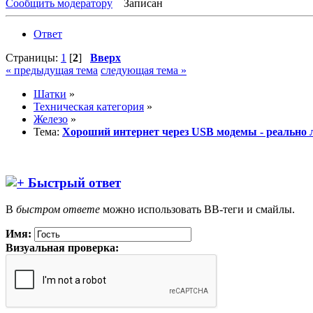
Сообщить модератору
Записан
Ответ
Страницы:
1
[
2
]
Вверх
« предыдущая тема
следующая тема »
Шатки
»
Техническая категория
»
Железо
»
Тема:
Хороший интернет через USB модемы - реально 
Быстрый ответ
В
быстром ответе
можно использовать BB-теги и смайлы.
Имя:
Визуальная проверка: