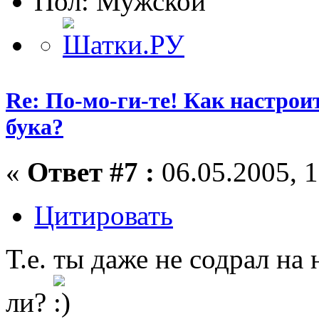
Пол:
Re: По-мо-ги-те! Как настрои
бука?
«
Ответ #7 :
06.05.2005, 1
Цитировать
Т.е. ты даже не содрал на
ли?