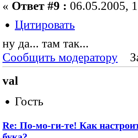
«
Ответ #9 :
06.05.2005, 1
Цитировать
ну да... там так...
Сообщить модератору
З
val
Гость
Re: По-мо-ги-те! Как настрои
бука?