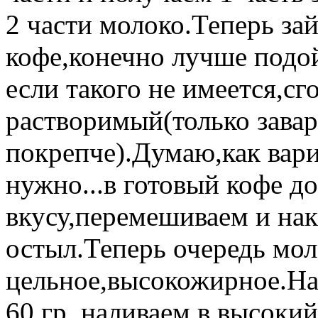
2 части молоко.Теперь за
кофе,конечно лучше подо
если такого не имеется,сг
растворимый(только зава
покрепче).Думаю,как вари
нужно...в готовый кофе д
вкусу,перемешиваем и на
остыл.Теперь очередь мол
цельное,высокожирное.На
60 гр.,наливаем в высокий