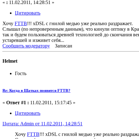
«
:
11.02.2011, 14:28:51 »
Цитировать
Хочу
FTTB
!!! xDSL с гнилой медью уже реально раздражает.
Слышал (по непроверенным данным), что кинули оптику в Кра
так и будем пользоваться древней технологией до скончания ве
устаревшей и изживет себя...
Сообщить модератору
Записан
Helmet
Гость
Re: Когда в Шатках появится FTTB?
«
Ответ #1 :
11.02.2011, 15:17:45 »
Цитировать
Цитата: Admin от 11.02.2011, 14:28:51
Хочу
FTTB
!!! xDSL с гнилой медью уже реально раздража