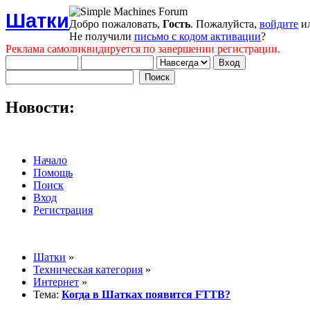
Шатки
Добро пожаловать,
Гость
. Пожалуйста,
войдите
и
Не получили
письмо с кодом активации
?
Реклама самоликвидируется по завершении регистрации.
Новости:
Начало
Помощь
Поиск
Вход
Регистрация
Шатки
»
Техническая категория
»
Интернет
»
Тема:
Когда в Шатках появится FTTB?