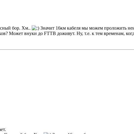
сный бор. Хм..
Значит 16км кабеля мы можем проложить неиз
ков? Может внуки до FTTB доживут. Ну, т.е. к тем временам, ког
ет.