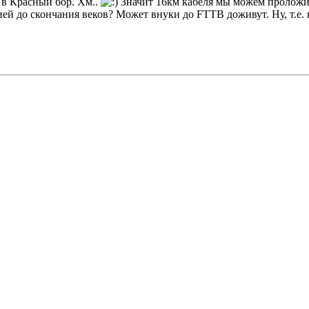
в Красный бор. Хм..
Значит 16км кабеля мы можем проложит
ией до скончания веков? Может внуки до FTTB доживут. Ну, т.е. 