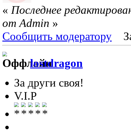
«
Последнее редактирован
от Admin
»
Сообщить модератору
З
lostdragon
За други своя!
V.I.P