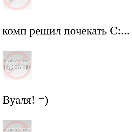
комп решил почекать C:...
Вуаля! =)