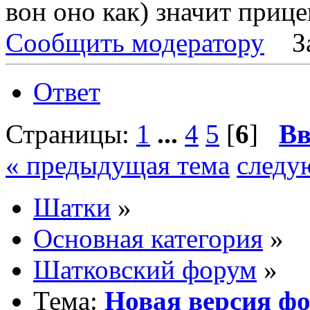
вон оно как) значит прице
Сообщить модератору
З
Ответ
Страницы:
1
...
4
5
[
6
]
Вв
« предыдущая тема
следу
Шатки
»
Основная категория
»
Шатковский форум
»
Тема:
Новая версия ф