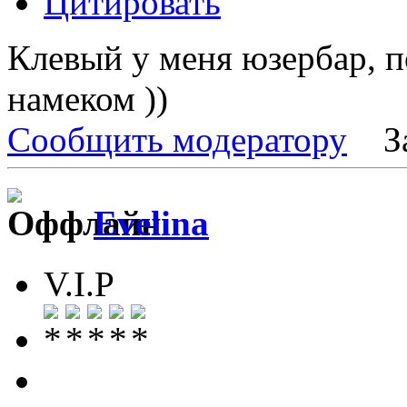
Цитировать
Клевый у меня юзербар, п
намеком ))
Сообщить модератору
З
Evelina
V.I.P