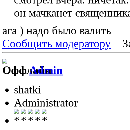
он мачканет священника,
ага ) надо было валить
Сообщить модератору
З
Admin
shatki
Administrator