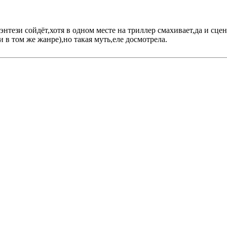
нтези сойдёт,хотя в одном месте на триллер смахивает,да и сц
в том же жанре),но такая муть,еле досмотрела.