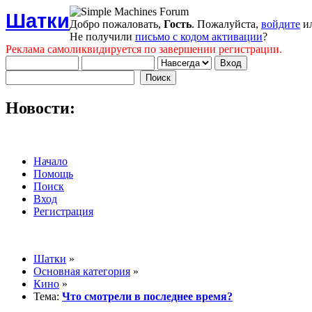
Шатки
Добро пожаловать,
Гость
. Пожалуйста,
войдите
и
Не получили
письмо с кодом активации
?
Реклама самоликвидируется по завершении регистрации.
Новости:
Начало
Помощь
Поиск
Вход
Регистрация
Шатки
»
Основная категория
»
Кино
»
Тема:
Что смотрели в последнее время?