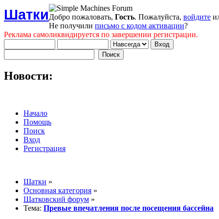
Шатки
Добро пожаловать,
Гость
. Пожалуйста,
войдите
и
Не получили
письмо с кодом активации
?
Реклама самоликвидируется по завершении регистрации.
Новости:
Начало
Помощь
Поиск
Вход
Регистрация
Шатки
»
Основная категория
»
Шатковский форум
»
Тема:
Превые впечатления после посещения бассейна