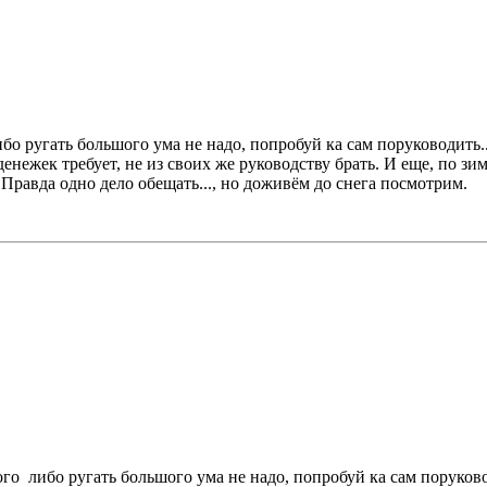
бо ругать большого ума не надо, попробуй ка сам поруководить..
нежек требует, не из своих же руководству брать. И еще, по зи
Правда одно дело обещать..., но доживём до снега посмотрим.
го либо ругать большого ума не надо, попробуй ка сам поруково