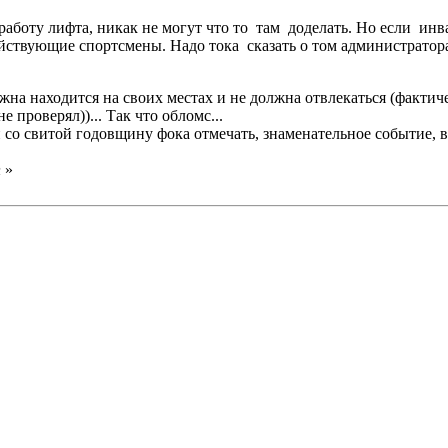
аботу лифта, никак не могут что то там доделать. Но если инв
йствующие спортсмены. Надо тока сказать о том администратор
на находится на своих местах и не должна отвлекаться (фактиче
 проверял))... Так что обломс...
со свитой годовщину фока отмечать, знаменательное событие, все
n
»