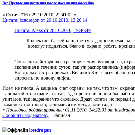
Re: Превые впечатления после посещения бассейна
«
Ответ #16 :
29.10.2010, 22:41:02 »
Цитата: lostdragon от 29.10.2010, 13:26:14
Цитата: Aleks от 28.10.2010, 19:46:49
Коллектив бассейна пытается в данное время налад
помогут подняться, благо в охране ребята крепки
Согласно действующего распоряжения руководства, охрана
вкопанная в течении суток, так уж распорядились (информа
Во вторых завтра приехать Великий Князь всея области со
спросить по поводу лифта...
Идея не плоха! А ваще на счет охраны не так, что там охранят
зарплатой что охране платят, туда просто не пошли бы работать
унитазов, так надраили что скользко. Драят кстати не первый 
комплекс построили, занимайся не хочу, а они гадят.
«
Последнее редактирование: 01.11.2010, 14:22:31 от lostdrago
Сообщить модератору
Записан
lostdragon