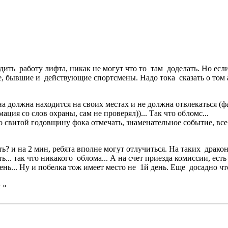
ить работу лифта, никак не могут что то там доделать. Но есл
е, бывшие и действующие спортсмены. Надо тока сказать о том
 должна находится на своих местах и не должна отвлекаться (ф
ция со слов охраны, сам не проверял))... Так что обломс...
 свитой годовщину фока отмечать, знаменательное событие, все с
ь? и на 2 мин, ребята вполне могут отлучиться. На таких драко
... так что никакого облома... А на счет приезда комиссии, ест
день... Ну и побелка тож имеет место не 1й день. Еще досадно 
n
»