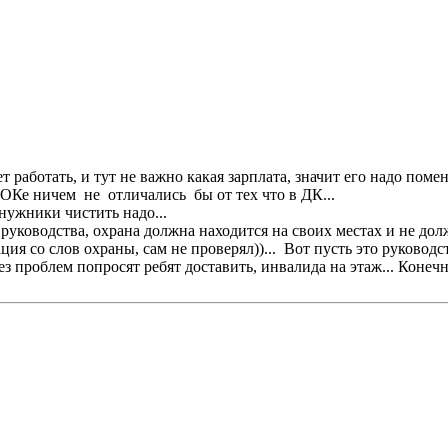
работать, и тут не важно какая зарплата, значит его надо помен
ОКе ничем не отличались бы от тех что в ДК...
нужники чистить надо...
уководства, охрана должна находится на своих местах и не дол
ция со слов охраны, сам не проверял))... Вот пусть это руково
без проблем попросят ребят доставить, инвалида на этаж... Конеч