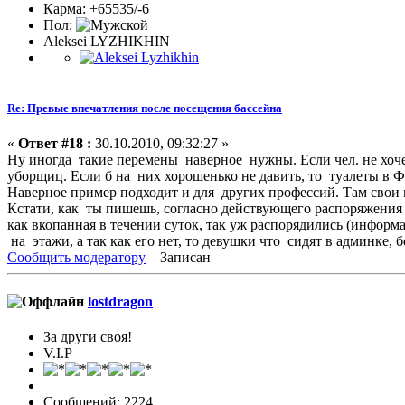
Карма: +65535/-6
Пол:
Aleksei LYZHIKHIN
Re: Превые впечатления после посещения бассейна
«
Ответ #18 :
30.10.2010, 09:32:27 »
Ну иногда такие перемены наверное нужны. Если чел. не хочет 
уборщиц. Если б на них хорошенько не давить, то туалеты в Ф
Наверное пример подходит и для других профессий. Там свои 
Кстати, как ты пишешь, согласно действующего распоряжения р
как вкопанная в течении суток, так уж распорядились (информа
на этажи, а так как его нет, то девушки что сидят в админке, 
Сообщить модератору
Записан
lostdragon
За други своя!
V.I.P
Сообщений: 2224