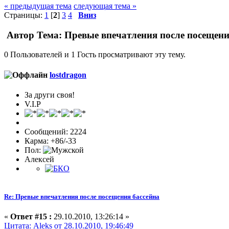
« предыдущая тема
следующая тема »
Страницы:
1
[
2
]
3
4
Вниз
Автор
Тема: Превые впечатления после посещени
0 Пользователей и 1 Гость просматривают эту тему.
lostdragon
За други своя!
V.I.P
Сообщений: 2224
Карма: +86/-33
Пол:
Алексей
Re: Превые впечатления после посещения бассейна
«
Ответ #15 :
29.10.2010, 13:26:14 »
Цитата: Aleks от 28.10.2010, 19:46:49