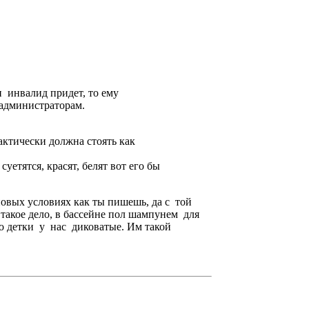
и инвалид придет, то ему
 администраторам.
актически должна стоять как
уетятся, красят, белят вот его бы
новых условиях как ты пишешь, да с той
ь такое дело, в бассейне пол шампунем для
что детки у нас диковатые. Им такой